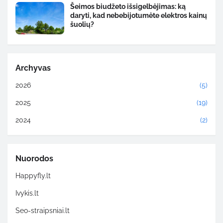
Šeimos biudžeto išsigelbėjimas: ką
daryti, kad nebebijotumėte elektros kainų
šuolių?
Archyvas
2026
(5)
2025
(19)
2024
(2)
Nuorodos
Happyfly.lt
Ivykis.lt
Seo-straipsniai.lt