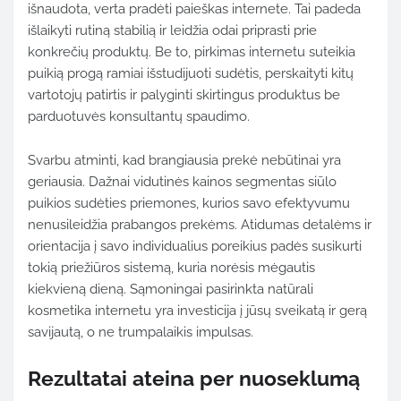
išnaudota, verta pradėti paieškas internete. Tai padeda
išlaikyti rutiną stabilią ir leidžia odai priprasti prie
konkrečių produktų. Be to, pirkimas internetu suteikia
puikią progą ramiai išstudijuoti sudėtis, perskaityti kitų
vartotojų patirtis ir palyginti skirtingus produktus be
parduotuvės konsultantų spaudimo.
Svarbu atminti, kad brangiausia prekė nebūtinai yra
geriausia. Dažnai vidutinės kainos segmentas siūlo
puikios sudėties priemones, kurios savo efektyvumu
nenusileidžia prabangos prekėms. Atidumas detalėms ir
orientacija į savo individualius poreikius padės susikurti
tokią priežiūros sistemą, kuria norėsis mėgautis
kiekvieną dieną. Sąmoningai pasirinkta natūrali
kosmetika internetu yra investicija į jūsų sveikatą ir gerą
savijautą, o ne trumpalaikis impulsas.
Rezultatai ateina per nuoseklumą