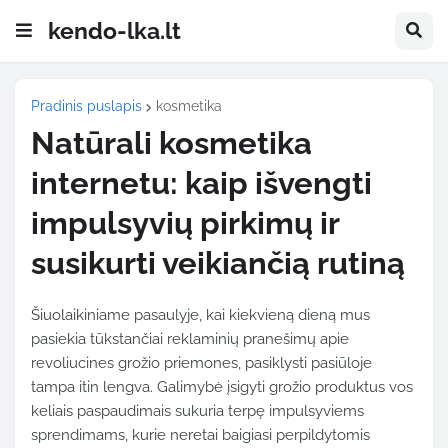
kendo-lka.lt
Pradinis puslapis
kosmetika
Natūrali kosmetika
internetu: kaip išvengti
impulsyvių pirkimų ir
susikurti veikiančią rutiną
Šiuolaikiniame pasaulyje, kai kiekvieną dieną mus
pasiekia tūkstančiai reklaminių pranešimų apie
revoliucines grožio priemones, pasiklysti pasiūloje
tampa itin lengva. Galimybė įsigyti grožio produktus vos
keliais paspaudimais sukuria terpę impulsyviems
sprendimams, kurie neretai baigiasi perpildytomis