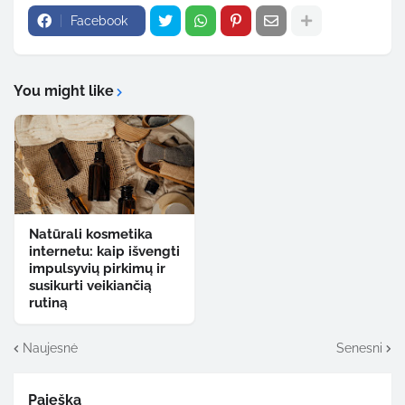
Facebook
You might like
Natūrali kosmetika
internetu: kaip išvengti
impulsyvių pirkimų ir
susikurti veikiančią
rutiną
Naujesnė
Senesni
Paieška