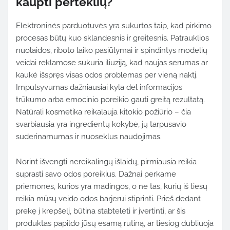
kaupti perteklių?
Elektroninės parduotuvės yra sukurtos taip, kad pirkimo
procesas būtų kuo sklandesnis ir greitesnis. Patrauklios
nuolaidos, riboto laiko pasiūlymai ir spindintys modelių
veidai reklamose sukuria iliuziją, kad naujas serumas ar
kaukė išspręs visas odos problemas per vieną naktį.
Impulsyvumas dažniausiai kyla dėl informacijos
trūkumo arba emocinio poreikio gauti greitą rezultatą.
Natūrali kosmetika reikalauja kitokio požiūrio – čia
svarbiausia yra ingredientų kokybė, jų tarpusavio
suderinamumas ir nuoseklus naudojimas.
Norint išvengti nereikalingų išlaidų, pirmiausia reikia
suprasti savo odos poreikius. Dažnai perkame
priemones, kurios yra madingos, o ne tas, kurių iš tiesų
reikia mūsų veido odos barjerui stiprinti. Prieš dedant
prekę į krepšelį, būtina stabtelėti ir įvertinti, ar šis
produktas papildo jūsų esamą rutiną, ar tiesiog dubliuoja