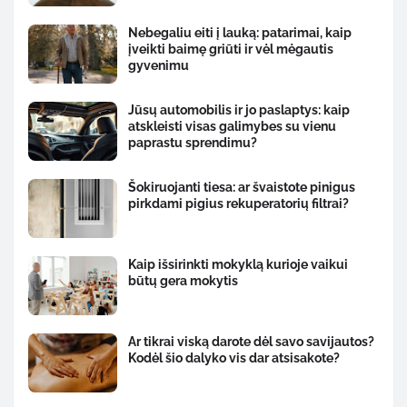
Nebegaliu eiti į lauką: patarimai, kaip
įveikti baimę griūti ir vėl mėgautis
gyvenimu
Jūsų automobilis ir jo paslaptys: kaip
atskleisti visas galimybes su vienu
paprastu sprendimu?
Šokiruojanti tiesa: ar švaistote pinigus
pirkdami pigius rekuperatorių filtrai?
Kaip išsirinkti mokyklą kurioje vaikui
būtų gera mokytis
Ar tikrai viską darote dėl savo savijautos?
Kodėl šio dalyko vis dar atsisakote?