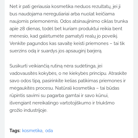
Net ir pati geriausia kosmetika neduos rezultatų, jei ji
bus naudojama nereguliariai arba nuolat keičiama
naujomis priemonėmis. Odos atsinaujinimo ciklas trunka
apie 28 dienas, todėl bet kuriam produktui reikia bent
mėnesio, kad galėtumėte pamatyti realų jo poveikį.
Venkite pagundos kas savaitę keisti priemones – tai tik
suerzins odą ir suardys jos apsauginį barjerą.
Susikurti veikiančią rutiną nėra sudėtinga, jei
vadovausitės kokybės, o ne kiekybės principu. Atraskite
savo odos tipą, pasirinkite kelias patikimas priemones ir
mėgaukitės procesu. Natūrali kosmetika – tai būdas
rūpintis savimi su pagarba gamtai ir savo kūnui,
išvengiant nereikalingo vartotojiškumo ir triukšmo
grožio industrijoje.
Tags:
kosmetika
oda