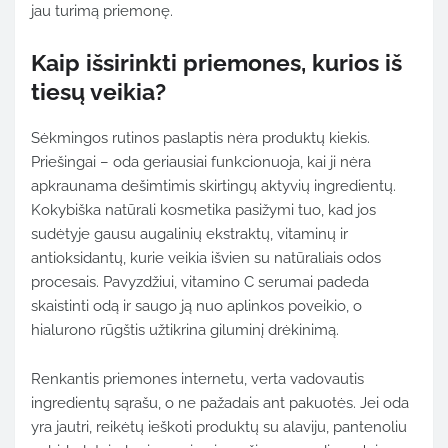
jau turimą priemonę.
Kaip išsirinkti priemones, kurios iš
tiesų veikia?
Sėkmingos rutinos paslaptis nėra produktų kiekis.
Priešingai – oda geriausiai funkcionuoja, kai ji nėra
apkraunama dešimtimis skirtingų aktyvių ingredientų.
Kokybiška natūrali kosmetika pasižymi tuo, kad jos
sudėtyje gausu augalinių ekstraktų, vitaminų ir
antioksidantų, kurie veikia išvien su natūraliais odos
procesais. Pavyzdžiui, vitamino C serumai padeda
skaistinti odą ir saugo ją nuo aplinkos poveikio, o
hialurono rūgštis užtikrina giluminį drėkinimą.
Renkantis priemones internetu, verta vadovautis
ingredientų sąrašu, o ne pažadais ant pakuotės. Jei oda
yra jautri, reikėtų ieškoti produktų su alaviju, pantenoliu