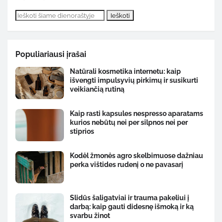
Populiariausi įrašai
Natūrali kosmetika internetu: kaip
išvengti impulsyvių pirkimų ir susikurti
veikiančią rutiną
Kaip rasti kapsules nespresso aparatams
kurios nebūtų nei per silpnos nei per
stiprios
Kodėl žmonės agro skelbimuose dažniau
perka vištides rudenį o ne pavasarį
Slidūs šaligatviai ir trauma pakeliui į
darbą: kaip gauti didesnę išmoką ir ką
svarbu žinot