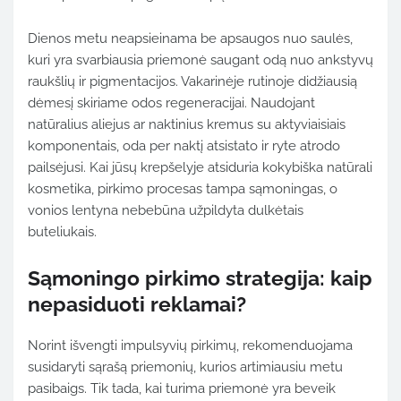
Dienos metu neapsieinama be apsaugos nuo saulės,
kuri yra svarbiausia priemonė saugant odą nuo ankstyvų
raukšlių ir pigmentacijos. Vakarinėje rutinoje didžiausią
dėmesį skiriame odos regeneracijai. Naudojant
natūralius aliejus ar naktinius kremus su aktyviaisiais
komponentais, oda per naktį atsistato ir ryte atrodo
pailsėjusi. Kai jūsų krepšelyje atsiduria kokybiška natūrali
kosmetika, pirkimo procesas tampa sąmoningas, o
vonios lentyna nebebūna užpildyta dulkėtais
buteliukais.
Sąmoningo pirkimo strategija: kaip
nepasiduoti reklamai?
Norint išvengti impulsyvių pirkimų, rekomenduojama
susidaryti sąrašą priemonių, kurios artimiausiu metu
pasibaigs. Tik tada, kai turima priemonė yra beveik