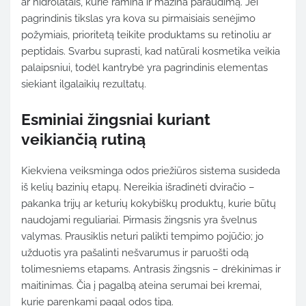
ar hidrolatais, kurie ramina ir mažina paraudimą. Jei
pagrindinis tikslas yra kova su pirmaisiais senėjimo
požymiais, prioritetą teikite produktams su retinoliu ar
peptidais. Svarbu suprasti, kad natūrali kosmetika veikia
palaipsniui, todėl kantrybė yra pagrindinis elementas
siekiant ilgalaikių rezultatų.
Esminiai žingsniai kuriant
veikiančią rutiną
Kiekviena veiksminga odos priežiūros sistema susideda
iš kelių bazinių etapų. Nereikia išradinėti dviračio –
pakanka trijų ar keturių kokybiškų produktų, kurie būtų
naudojami reguliariai. Pirmasis žingsnis yra švelnus
valymas. Prausiklis neturi palikti tempimo pojūčio; jo
užduotis yra pašalinti nešvarumus ir paruošti odą
tolimesniems etapams. Antrasis žingsnis – drėkinimas ir
maitinimas. Čia į pagalbą ateina serumai bei kremai,
kurie parenkami pagal odos tipą.