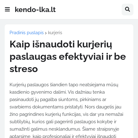
kendo-lka.lt
Pradinis puslapis
kurjeris
Kaip išnaudoti kurjerių
paslaugas efektyviai ir be
streso
Kurjerių
paslaugos
šiandien
tapo
neatsiejama
mūsų
kasdienio
gyvenimo
dalimi.
Vis
dažniau
tenka
pasinaudoti
jų
pagalba
siuntoms,
pirkiniams
ar
svarbiems
dokumentams
pristatyti.
Nors
daugelis
jau
žino
pagrindines
kurjerių
funkcijas,
vis
dar
yra
nemažai
subtilybių,
kurios
gali
pagerinti
paslaugos
kokybę
ir
sumažinti
galimus
nesklandumus.
Šiame
straipsnyje
aptarsime,
kaip
profesionaliai
ir
efektyviai
išnaudoti