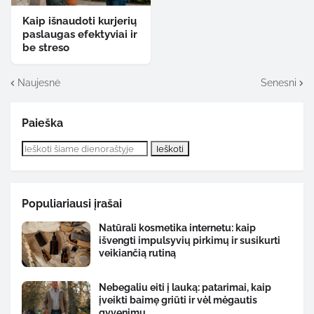
Kaip išnaudoti kurjerių
paslaugas efektyviai ir
be streso
Naujesnė
Senesni
Paieška
Populiariausi įrašai
Natūrali kosmetika internetu: kaip
išvengti impulsyvių pirkimų ir susikurti
veikiančią rutiną
Nebegaliu eiti į lauką: patarimai, kaip
įveikti baimę griūti ir vėl mėgautis
gyvenimu