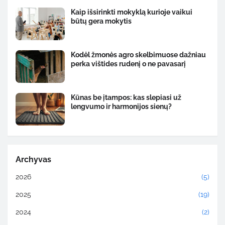
Kaip išsirinkti mokyklą kurioje vaikui
būtų gera mokytis
Kodėl žmonės agro skelbimuose dažniau
perka vištides rudenį o ne pavasarį
Kūnas be įtampos: kas slepiasi už
lengvumo ir harmonijos sienų?
Archyvas
2026
(5)
2025
(19)
2024
(2)