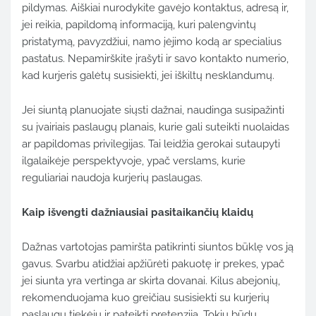
pildymas.
Aiškiai
nurodykite
gavėjo
kontaktus,
adresą
ir,
jei
reikia,
papildomą
informaciją,
kuri
palengvintų
pristatymą,
pavyzdžiui,
namo
įėjimo
kodą
ar
specialius
pastatus.
Nepamirškite
įrašyti
ir
savo
kontakto
numerio,
kad
kurjeris
galėtų
susisiekti,
jei
iškiltų
nesklandumų.
Jei
siuntą
planuojate
siųsti
dažnai,
naudinga
susipažinti
su
įvairiais
paslaugų
planais,
kurie
gali
suteikti
nuolaidas
ar
papildomas
privilegijas.
Tai
leidžia
gerokai
sutaupyti
ilgalaikėje
perspektyvoje,
ypač
verslams,
kurie
reguliariai
naudoja
kurjerių
paslaugas.
Kaip
išvengti
dažniausiai
pasitaikančių
klaidų
Dažnas
vartotojas
pamiršta
patikrinti
siuntos
būklę
vos
ją
gavus.
Svarbu
atidžiai
apžiūrėti
pakuotę
ir
prekes,
ypač
jei
siunta
yra
vertinga
ar
skirta
dovanai.
Kilus
abejonių,
rekomenduojama
kuo
greičiau
susisiekti
su
kurjerių
paslaugų
tiekėju
ir
pateikti
pretenziją.
Tokiu
būdu