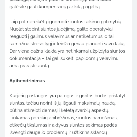
galėsite
gauti
kompensaciją
ar
kitą
pagalbą.
Taip
pat
nereikėtų
ignoruoti
siuntos
sekimo
galimybių.
Nuolat
stebint
siuntos
judėjimą,
galite
operatyviai
reaguoti
į
galimus
vėlavimus
ar
netikėtumus,
o
tai
sumažina
streso
lygį
ir
leidžia
geriau
planuoti
savo
laiką.
Dar
viena
dažna
klaida
yra
netinkamai
užpildyta
siuntos
dokumentacija –
tai
gali
sukelti
papildomų
vėlavimų
arba
prarasti
siuntą.
Apibendrinimas
Kurjerių
paslaugos
yra
patogus
ir
greitas
būdas
pristatyti
siuntas,
tačiau
norint
iš
jų
išgauti
maksimalų
naudą,
būtina
atkreipti
dėmesį
į
keletą
svarbių
aspektų.
Tinkamas
poreikių
apibrėžimas,
siuntos
paruošimas,
etikečių
tikslumas
ir
aktyvus
siuntos
sekimas
padės
išvengti
daugelio
problemų
ir
užtikrins
sklandų