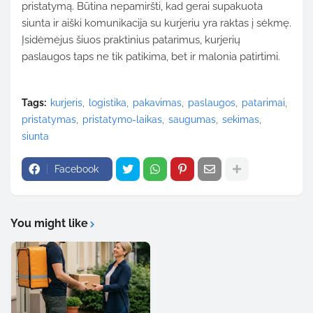
pristatymą.
Būtina
nepamiršti,
kad
gerai
supakuota
siunta
ir
aiški
komunikacija
su
kurjeriu
yra
raktas
į
sėkmę.
Įsidėmėjus
šiuos
praktinius
patarimus,
kurjerių
paslaugos
taps
ne
tik
patikima,
bet
ir
malonia
patirtimi.
Tags:
kurjeris
logistika
pakavimas
paslaugos
patarimai
pristatymas
pristatymo-laikas
saugumas
sekimas
siunta
Facebook
You might like