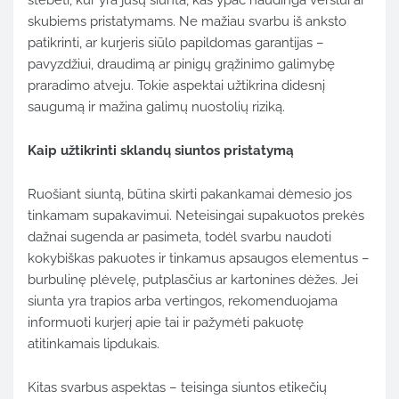
stebėti,
kur
yra
jūsų
siunta,
kas
ypač
naudinga
verslui
ar
skubiems
pristatymams.
Ne
mažiau
svarbu
iš
anksto
patikrinti,
ar
kurjeris
siūlo
papildomas
garantijas –
pavyzdžiui,
draudimą
ar
pinigų
grąžinimo
galimybę
praradimo
atveju.
Tokie
aspektai
užtikrina
didesnį
saugumą
ir
mažina
galimų
nuostolių
riziką.
Kaip
užtikrinti
sklandų
siuntos
pristatymą
Ruošiant
siuntą,
būtina
skirti
pakankamai
dėmesio
jos
tinkamam
supakavimui.
Neteisingai
supakuotos
prekės
dažnai
sugenda
ar
pasimeta,
todėl
svarbu
naudoti
kokybiškas
pakuotes
ir
tinkamus
apsaugos
elementus –
burbulinę
plėvelę,
putplasčius
ar
kartonines
dėžes.
Jei
siunta
yra
trapios
arba
vertingos,
rekomenduojama
informuoti
kurjerį
apie
tai
ir
pažymėti
pakuotę
atitinkamais
lipdukais.
Kitas
svarbus
aspektas –
teisinga
siuntos
etikečių