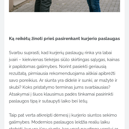
Ką
reikėtų
žinoti
prieš
pasirenkant
kurjerio
paslaugas
Svarbu
suprasti,
kad
kurjerių
paslaugų
rinka
yra
labai
įvairi –
kiekvienas
tiekėjas
siūlo
skirtingas
sąlygas,
kainas
ir
papildomas
galimybes.
Norint
pasiekti
geriausią
rezultatą,
pirmiausia
rekomenduojama
aiškiai
apibrėžti
savo
poreikius.
Ar
siunta
yra
didelė
ir
sunki,
ar
mažytė
ir
skubi?
Koks
pristatymo
terminas
jums
svarbiausias?
Atsakymai
į
šiuos
klausimus
padės
tinkamai
pasirinkti
paslaugos
tipą
ir
sutaupyti
laiko
bei
lėšų.
Taip
pat
verta
atkreipti
dėmesį
į
kurjerio
siuntos
sekimo
galimybes.
Modernios
paslaugos
leidžia
realiu
laiku