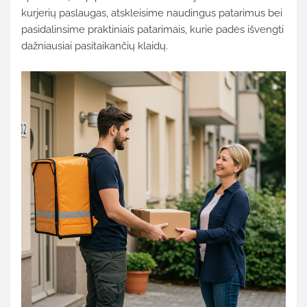
kurjerių
paslaugas,
atskleisime
naudingus
patarimus
bei
pasidalinsime
praktiniais
patarimais,
kurie
padės
išvengti
dažniausiai
pasitaikančių
klaidų.