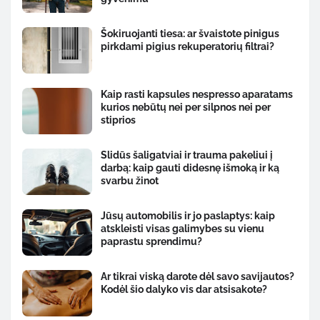
Šokiruojanti tiesa: ar švaistote pinigus
pirkdami pigius rekuperatorių filtrai?
Kaip rasti kapsules nespresso aparatams
kurios nebūtų nei per silpnos nei per
stiprios
Slidūs šaligatviai ir trauma pakeliui į
darbą: kaip gauti didesnę išmoką ir ką
svarbu žinot
Jūsų automobilis ir jo paslaptys: kaip
atskleisti visas galimybes su vienu
paprastu sprendimu?
Ar tikrai viską darote dėl savo savijautos?
Kodėl šio dalyko vis dar atsisakote?