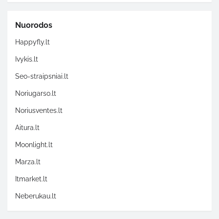
Nuorodos
Happyfly.lt
Ivykis.lt
Seo-straipsniai.lt
Noriugarso.lt
Noriusventes.lt
Aitura.lt
Moonlight.lt
Marza.lt
Itmarket.lt
Neberukau.lt