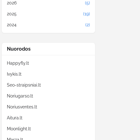
2026
(5)
2025
(19)
2024
(2)
Nuorodos
Happyfly.lt
Ivykis.lt
Seo-straipsniai.lt
Noriugarso.lt
Noriusventes.lt
Aitura.lt
Moonlight.lt
Marza.lt