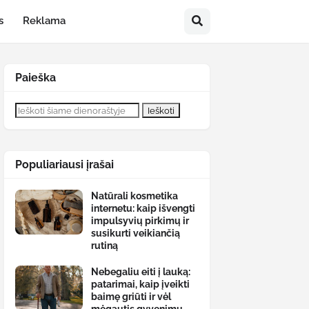
s
Reklama
Paieška
Populiariausi įrašai
Natūrali kosmetika
internetu: kaip išvengti
impulsyvių pirkimų ir
susikurti veikiančią
rutiną
Nebegaliu eiti į lauką:
patarimai, kaip įveikti
baimę griūti ir vėl