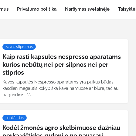
 mus
Privatumo politika
Naršymas svetainėje
Taisyklė
kavos stiprumas
Kaip rasti kapsules nespresso aparatams
kurios nebūtų nei per silpnos nei per
stiprios
Kavos kapsulės Nespresso aparatams yra puikus būdas
kasdien mėgautis kokybiška kava namuose ar biure, tačiau
pagrindinis išš…
paukštidės
Kodėl žmonės agro skelbimuose dažniau
perka vištides rudenį o ne pavasarį