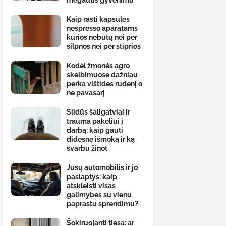
mėgautis gyvenimu
Kaip rasti kapsules
nespresso aparatams
kurios nebūtų nei per
silpnos nei per stiprios
Kodėl žmonės agro
skelbimuose dažniau
perka vištides rudenį o
ne pavasarį
Slidūs šaligatviai ir
trauma pakeliui į
darbą: kaip gauti
didesnę išmoką ir ką
svarbu žinot
Jūsų automobilis ir jo
paslaptys: kaip
atskleisti visas
galimybes su vienu
paprastu sprendimu?
Šokiruojanti tiesa: ar