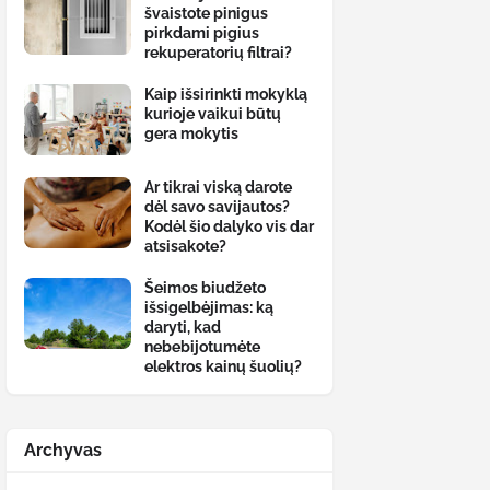
švaistote pinigus
pirkdami pigius
rekuperatorių filtrai?
Kaip išsirinkti mokyklą
kurioje vaikui būtų
gera mokytis
Ar tikrai viską darote
dėl savo savijautos?
Kodėl šio dalyko vis dar
atsisakote?
Šeimos biudžeto
išsigelbėjimas: ką
daryti, kad
nebebijotumėte
elektros kainų šuolių?
Archyvas