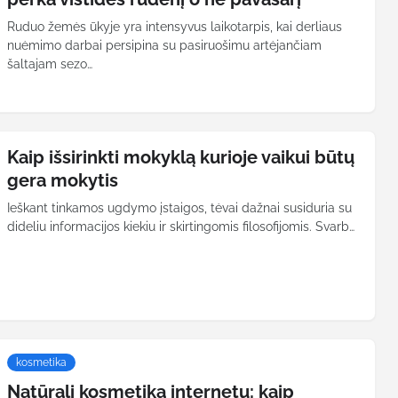
Ruduo žemės ūkyje yra intensyvus laikotarpis, kai derliaus
nuėmimo darbai persipina su pasiruošimu artėjančiam
šaltajam sezo…
Kaip išsirinkti mokyklą kurioje vaikui būtų
gera mokytis
Ieškant tinkamos ugdymo įstaigos, tėvai dažnai susiduria su
dideliu informacijos kiekiu ir skirtingomis filosofijomis. Svarb…
kosmetika
Natūrali kosmetika internetu: kaip