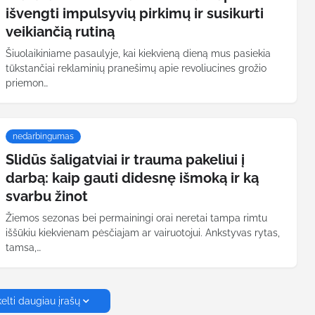
išvengti impulsyvių pirkimų ir susikurti
veikiančią rutiną
Šiuolaikiniame pasaulyje, kai kiekvieną dieną mus pasiekia
tūkstančiai reklaminių pranešimų apie revoliucines grožio
priemon…
nedarbingumas
Slidūs šaligatviai ir trauma pakeliui į
darbą: kaip gauti didesnę išmoką ir ką
svarbu žinot
Žiemos sezonas bei permainingi orai neretai tampa rimtu
iššūkiu kiekvienam pėsčiajam ar vairuotojui. Ankstyvas rytas,
tamsa,…
kelti daugiau įrašų